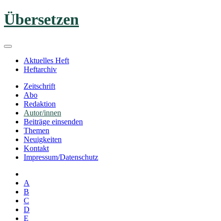
Zum
Übersetzen
Inhalt
springen
Aktuelles Heft
Heftarchiv
Zeitschrift
Abo
Redaktion
Autor/innen
Beiträge einsenden
Themen
Neuigkeiten
Kontakt
Impressum/Datenschutz
A
B
C
D
E