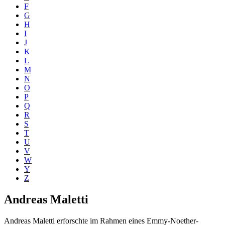
F
G
H
I
J
K
L
M
N
O
P
Q
R
S
T
U
V
W
Y
Z
Andreas Maletti
Andreas Maletti erforschte im Rahmen eines Emmy-Noether-