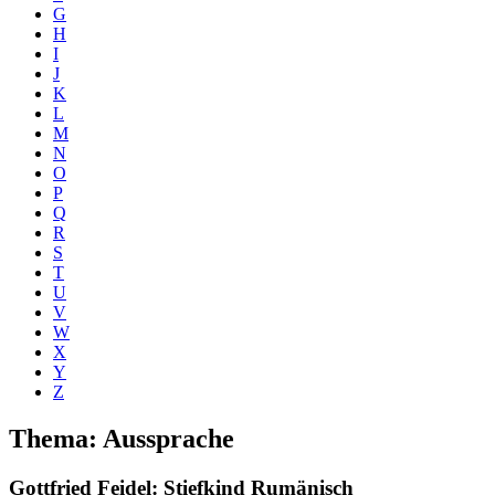
G
H
I
J
K
L
M
N
O
P
Q
R
S
T
U
V
W
X
Y
Z
Thema: Aussprache
Gottfried Feidel
: Stiefkind Rumänisch