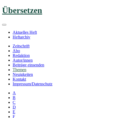
Zum
Übersetzen
Inhalt
springen
Aktuelles Heft
Heftarchiv
Zeitschrift
Abo
Redaktion
Autor/innen
Beiträge einsenden
Themen
Neuigkeiten
Kontakt
Impressum/Datenschutz
A
B
C
D
E
F