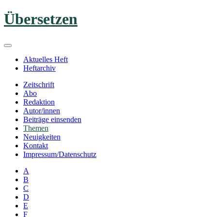
Zum
Übersetzen
Inhalt
springen
Aktuelles Heft
Heftarchiv
Zeitschrift
Abo
Redaktion
Autor/innen
Beiträge einsenden
Themen
Neuigkeiten
Kontakt
Impressum/Datenschutz
A
B
C
D
E
F