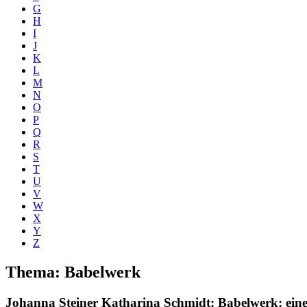
G
H
I
J
K
L
M
N
O
P
Q
R
S
T
U
V
W
X
Y
Z
Thema: Babelwerk
Johanna Steiner
Katharina Schmidt
: Babelwerk: ein