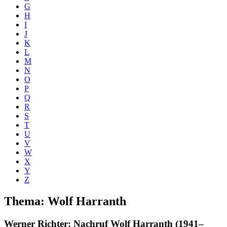
G
H
I
J
K
L
M
N
O
P
Q
R
S
T
U
V
W
X
Y
Z
Thema: Wolf Harranth
Werner Richter
: Nachruf Wolf Harranth (1941–