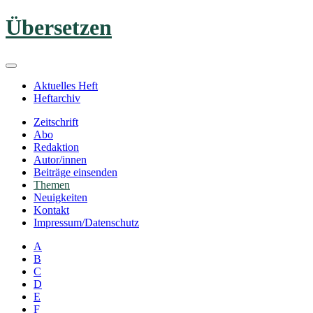
Zum
Übersetzen
Inhalt
springen
Aktuelles Heft
Heftarchiv
Zeitschrift
Abo
Redaktion
Autor/innen
Beiträge einsenden
Themen
Neuigkeiten
Kontakt
Impressum/Datenschutz
A
B
C
D
E
F