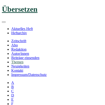
Zum
Übersetzen
Inhalt
springen
Aktuelles Heft
Heftarchiv
Zeitschrift
Abo
Redaktion
Autor/innen
Beiträge einsenden
Themen
Neuigkeiten
Kontakt
Impressum/Datenschutz
A
B
C
D
E
F