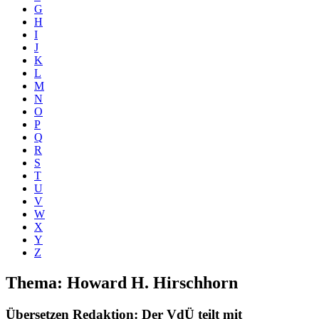
G
H
I
J
K
L
M
N
O
P
Q
R
S
T
U
V
W
X
Y
Z
Thema: Howard H. Hirschhorn
Übersetzen Redaktion
: Der VdÜ teilt mit