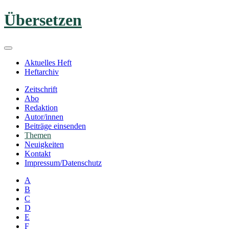
Zum
Übersetzen
Inhalt
springen
Aktuelles Heft
Heftarchiv
Zeitschrift
Abo
Redaktion
Autor/innen
Beiträge einsenden
Themen
Neuigkeiten
Kontakt
Impressum/Datenschutz
A
B
C
D
E
F