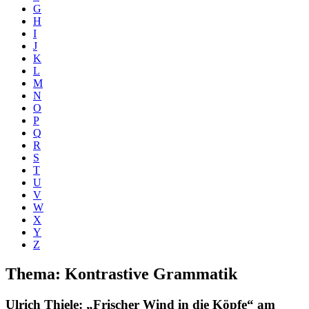
G
H
I
J
K
L
M
N
O
P
Q
R
S
T
U
V
W
X
Y
Z
Thema: Kontrastive Grammatik
Ulrich Thiele
: „Frischer Wind in die Köpfe“ am