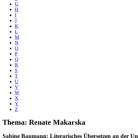
G
H
I
J
K
L
M
N
O
P
Q
R
S
T
U
V
W
X
Y
Z
Thema: Renate Makarska
Sabine Baumann
: Literarisches Übersetzen an der U