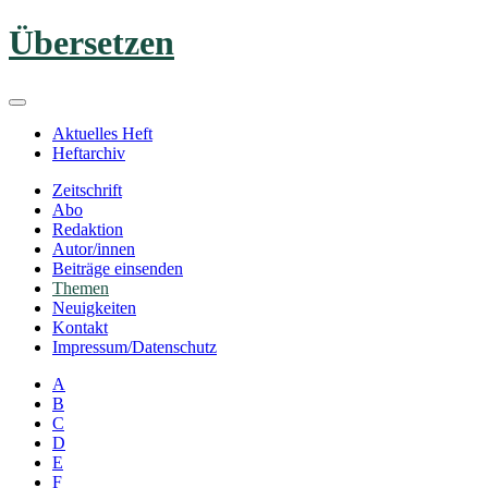
Zum
Übersetzen
Inhalt
springen
Aktuelles Heft
Heftarchiv
Zeitschrift
Abo
Redaktion
Autor/innen
Beiträge einsenden
Themen
Neuigkeiten
Kontakt
Impressum/Datenschutz
A
B
C
D
E
F