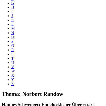
G
H
I
J
K
L
M
N
O
P
Q
R
S
T
U
V
W
X
Y
Z
Thema: Norbert Randow
Hannes Schwenger
: Ein glücklicher Übersetzer: