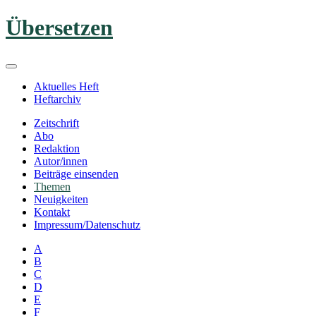
Zum
Übersetzen
Inhalt
springen
Aktuelles Heft
Heftarchiv
Zeitschrift
Abo
Redaktion
Autor/innen
Beiträge einsenden
Themen
Neuigkeiten
Kontakt
Impressum/Datenschutz
A
B
C
D
E
F