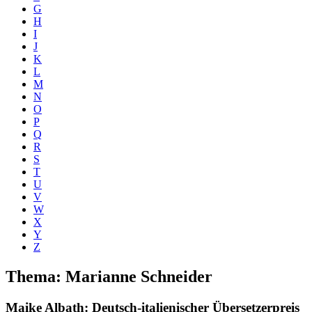
G
H
I
J
K
L
M
N
O
P
Q
R
S
T
U
V
W
X
Y
Z
Thema: Marianne Schneider
Maike Albath
: Deutsch-italienischer Übersetzerpreis