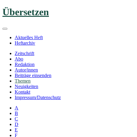
Zum
Übersetzen
Inhalt
springen
Aktuelles Heft
Heftarchiv
Zeitschrift
Abo
Redaktion
Autor/innen
Beiträge einsenden
Themen
Neuigkeiten
Kontakt
Impressum/Datenschutz
A
B
C
D
E
F