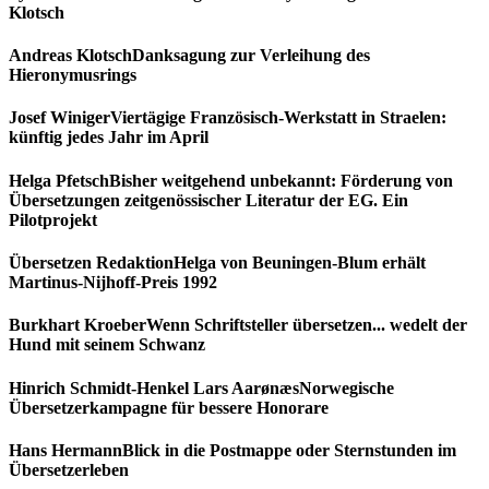
Klotsch
Andreas Klotsch
Danksagung zur Verleihung des
Hieronymusrings
Josef Winiger
Viertägige Französisch-Werkstatt in Straelen:
künftig jedes Jahr im April
Helga Pfetsch
Bisher weitgehend unbekannt: Förderung von
Übersetzungen zeitgenössischer Literatur der EG. Ein
Pilotprojekt
Übersetzen Redaktion
Helga von Beuningen-Blum erhält
Martinus-Nijhoff-Preis 1992
Burkhart Kroeber
Wenn Schriftsteller übersetzen... wedelt der
Hund mit seinem Schwanz
Hinrich Schmidt-Henkel
Lars Aarønæs
Norwegische
Übersetzerkampagne für bessere Honorare
Hans Hermann
Blick in die Postmappe oder Sternstunden im
Übersetzerleben