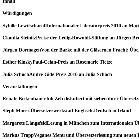
Inhalt
Würdigungen
Sybille Lewitscharoff
Internationaler Literaturpreis 2010 an Ma
Claudia Steinitz
Preise der Ledig-Rowohlt-Stiftung an Jürgen Br
Jürgen Dormagen
Von der Barke mit der Gläsernen Fracht: Üb
Esther Kinsky
Paul-Celan-Preis an Rosemarie Tietze
Julia Schoch
André-Gide-Preis 2010 an Julia Schoch
Veranstaltungen
Renate Birkenhauer
Juli Zeh diskutiert mit sieben ihrer Überset
Steph Morris
Übersetzerwerkstatt Englisch-Deutsch in Irland
Margarete Längsfeld
Lesung in München zum Internationalen Üb
Markus Trapp
Veganes Menü und Übersetzerlesung zum neuen F