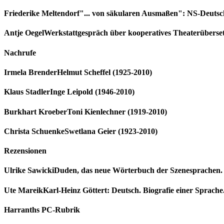
Friederike Meltendorf
"... von säkularen Ausmaßen": NS-Deutsch
Antje Oegel
Werkstattgespräch über kooperatives Theaterübers
Nachrufe
Irmela Brender
Helmut Scheffel (1925-2010)
Klaus Stadler
Inge Leipold (1946-2010)
Burkhart Kroeber
Toni Kienlechner (1919-2010)
Christa Schuenke
Swetlana Geier (1923-2010)
Rezensionen
Ulrike Sawicki
Duden, das neue Wörterbuch der Szenesprachen. 
Ute Mareik
Karl-Heinz Göttert: Deutsch. Biografie einer Sprache.
Harranths PC-Rubrik