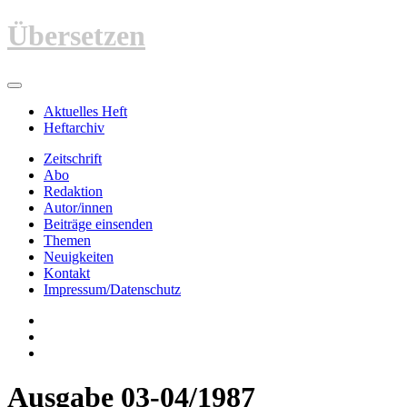
Zum
Übersetzen
Inhalt
springen
Aktuelles Heft
Heftarchiv
Zeitschrift
Abo
Redaktion
Autor/innen
Beiträge einsenden
Themen
Neuigkeiten
Kontakt
Impressum/Datenschutz
Ausgabe 03-04/1987