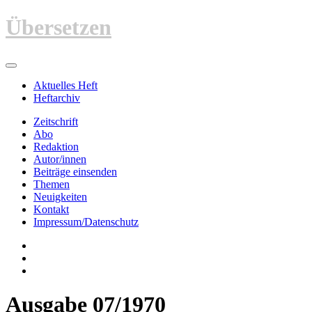
Zum
Übersetzen
Inhalt
springen
Aktuelles Heft
Heftarchiv
Zeitschrift
Abo
Redaktion
Autor/innen
Beiträge einsenden
Themen
Neuigkeiten
Kontakt
Impressum/Datenschutz
Ausgabe 07/1970