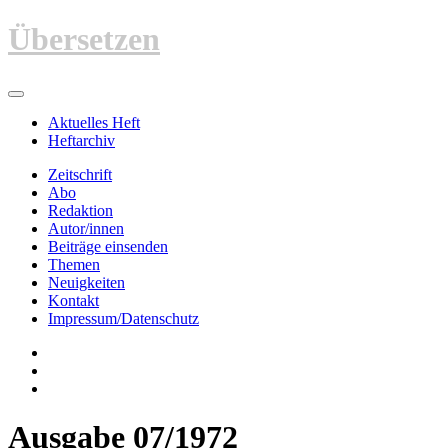
Zum
Übersetzen
Inhalt
springen
Aktuelles Heft
Heftarchiv
Zeitschrift
Abo
Redaktion
Autor/innen
Beiträge einsenden
Themen
Neuigkeiten
Kontakt
Impressum/Datenschutz
Ausgabe 07/1972