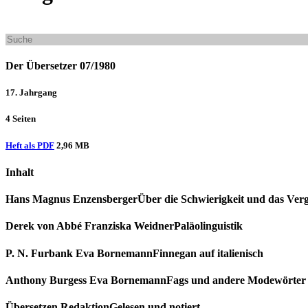
Der Übersetzer 07/1980
17. Jahrgang
4 Seiten
Heft als PDF
2,96 MB
Inhalt
Hans Magnus Enzensberger
Über die Schwierigkeit und das Verg
Derek von Abbé
Franziska Weidner
Paläolinguistik
P. N. Furbank
Eva Bornemann
Finnegan auf italienisch
Anthony Burgess
Eva Bornemann
Fags und andere Modewörter
Übersetzen Redaktion
Gelesen und notiert