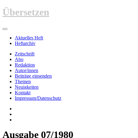
Zum
Übersetzen
Inhalt
springen
Aktuelles Heft
Heftarchiv
Zeitschrift
Abo
Redaktion
Autor/innen
Beiträge einsenden
Themen
Neuigkeiten
Kontakt
Impressum/Datenschutz
Ausgabe 07/1980