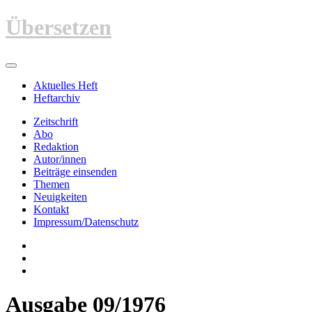
Zum
Übersetzen
Inhalt
springen
Aktuelles Heft
Heftarchiv
Zeitschrift
Abo
Redaktion
Autor/innen
Beiträge einsenden
Themen
Neuigkeiten
Kontakt
Impressum/Datenschutz
Ausgabe 09/1976