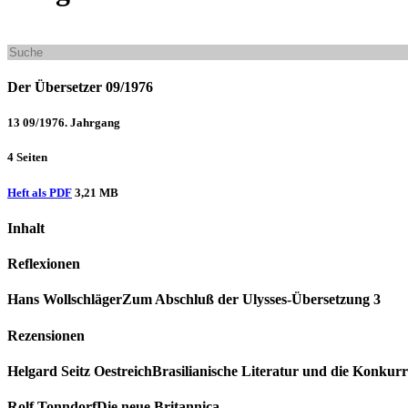
Der Übersetzer 09/1976
13 09/1976. Jahrgang
4 Seiten
Heft als PDF
3,21 MB
Inhalt
Reflexionen
Hans Wollschläger
Zum Abschluß der Ulysses-Übersetzung 3
Rezensionen
Helgard Seitz Oestreich
Brasilianische Literatur und die Konkurre
Rolf Tonndorf
Die neue Britannica