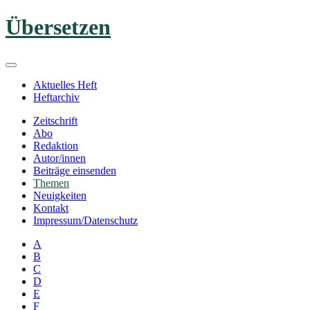
Zum
Übersetzen
Inhalt
springen
Aktuelles Heft
Heftarchiv
Zeitschrift
Abo
Redaktion
Autor/innen
Beiträge einsenden
Themen
Neuigkeiten
Kontakt
Impressum/Datenschutz
A
B
C
D
E
F