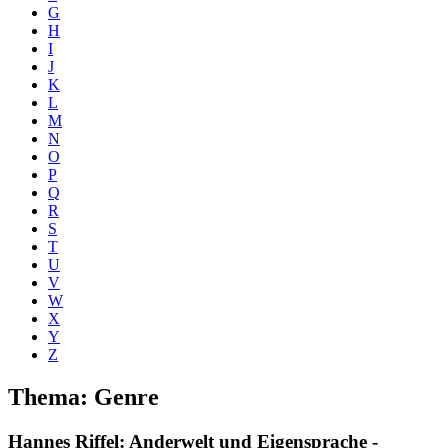
G
H
I
J
K
L
M
N
O
P
Q
R
S
T
U
V
W
X
Y
Z
Thema: Genre
Hannes Riffel
: Anderwelt und Eigensprache -