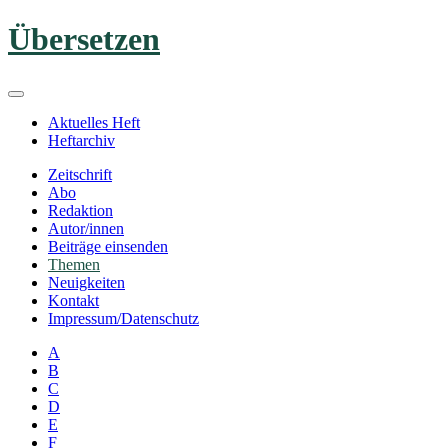
Zum
Übersetzen
Inhalt
springen
Aktuelles Heft
Heftarchiv
Zeitschrift
Abo
Redaktion
Autor/innen
Beiträge einsenden
Themen
Neuigkeiten
Kontakt
Impressum/Datenschutz
A
B
C
D
E
F