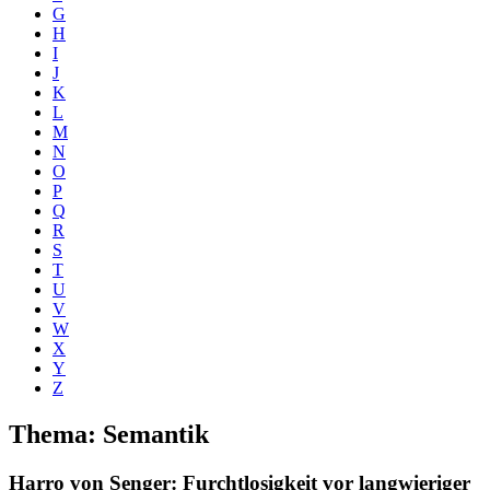
G
H
I
J
K
L
M
N
O
P
Q
R
S
T
U
V
W
X
Y
Z
Thema: Semantik
Harro von Senger
: Furchtlosigkeit vor langwieriger