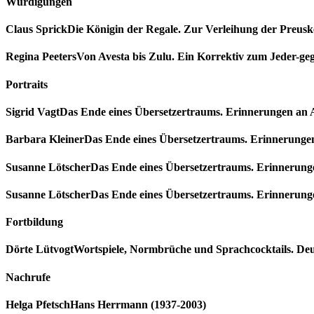
Würdigungen
Claus Sprick
Die Königin der Regale. Zur Verleihung der Preusk
Regina Peeters
Von Avesta bis Zulu. Ein Korrektiv zum Jeder-ge
Portraits
Sigrid Vagt
Das Ende eines Übersetzertraums. Erinnerungen an 
Barbara Kleiner
Das Ende eines Übersetzertraums. Erinnerungen
Susanne Lötscher
Das Ende eines Übersetzertraums. Erinnerung
Susanne Lötscher
Das Ende eines Übersetzertraums. Erinnerung
Fortbildung
Dörte Lütvogt
Wortspiele, Normbrüche und Sprachcocktails. D
Nachrufe
Helga Pfetsch
Hans Herrmann (1937-2003)