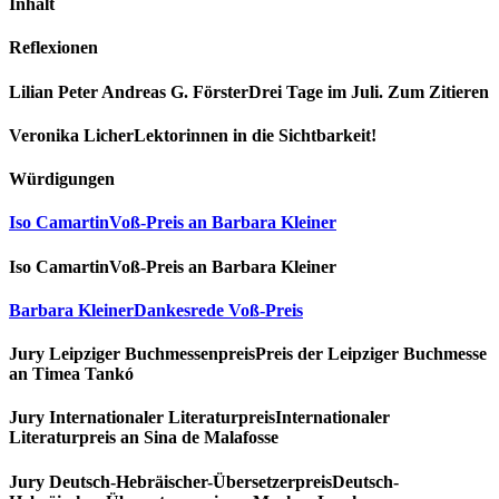
Inhalt
Reflexionen
Lilian Peter
Andreas G. Förster
Drei Tage im Juli. Zum Zitieren
Veronika Licher
Lektorinnen in die Sichtbarkeit!
Würdigungen
Iso Camartin
Voß-Preis an Barbara Kleiner
Iso Camartin
Voß-Preis an Barbara Kleiner
Barbara Kleiner
Dankesrede Voß-Preis
Jury Leipziger Buchmessenpreis
Preis der Leipziger Buchmesse
an Timea Tankó
Jury Internationaler Literaturpreis
Internationaler
Literaturpreis an Sina de Malafosse
Jury Deutsch-Hebräischer-Übersetzerpreis
Deutsch-