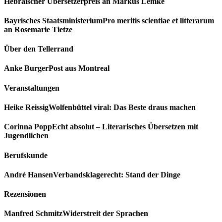
Hebräischer Übersetzerpreis an Markus Lemke
Bayrisches Staatsministerium
Pro meritis scientiae et litterarum
an Rosemarie Tietze
Über den Tellerrand
Anke Burger
Post aus Montreal
Veranstaltungen
Heike Reissig
Wolfenbüttel viral: Das Beste draus machen
Corinna Popp
Echt absolut – Literarisches Übersetzen mit
Jugendlichen
Berufskunde
André Hansen
Verbandsklagerecht: Stand der Dinge
Rezensionen
Manfred Schmitz
Widerstreit der Sprachen