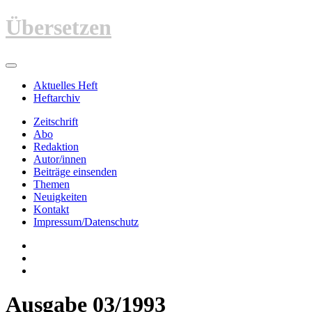
Zum
Übersetzen
Inhalt
springen
Aktuelles Heft
Heftarchiv
Zeitschrift
Abo
Redaktion
Autor/innen
Beiträge einsenden
Themen
Neuigkeiten
Kontakt
Impressum/Datenschutz
Ausgabe 03/1993