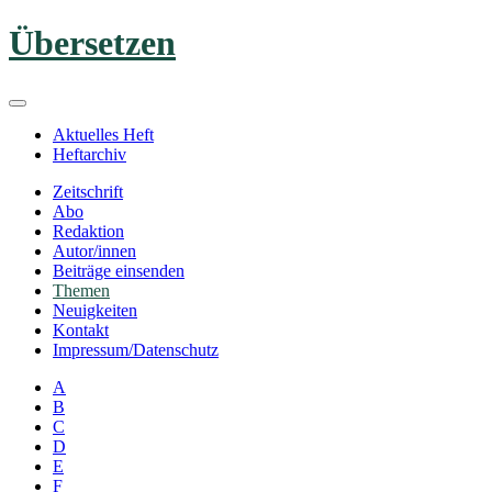
Zum
Übersetzen
Inhalt
springen
Aktuelles Heft
Heftarchiv
Zeitschrift
Abo
Redaktion
Autor/innen
Beiträge einsenden
Themen
Neuigkeiten
Kontakt
Impressum/Datenschutz
A
B
C
D
E
F