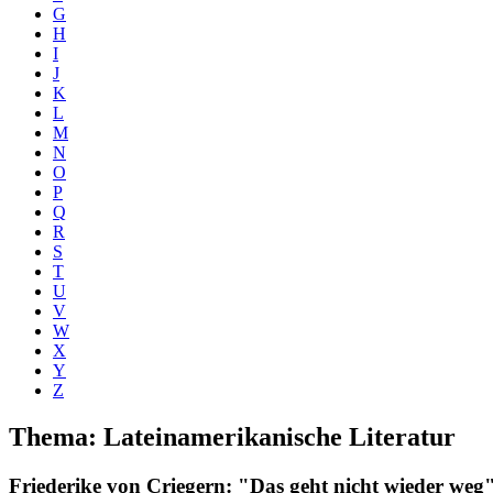
G
H
I
J
K
L
M
N
O
P
Q
R
S
T
U
V
W
X
Y
Z
Thema: Lateinamerikanische Literatur
Friederike von Criegern
: "Das geht nicht wieder weg