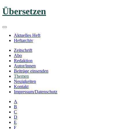
Zum
Übersetzen
Inhalt
springen
Aktuelles Heft
Heftarchiv
Zeitschrift
Abo
Redaktion
Autor/innen
Beiträge einsenden
Themen
Neuigkeiten
Kontakt
Impressum/Datenschutz
A
B
C
D
E
F