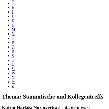
G
H
I
J
K
L
M
N
O
P
Q
R
S
T
U
V
W
X
Y
Z
Thema: Stammtische und Kollegentreffs
Katrin Harlaß
: Normvertrag – da geht was!