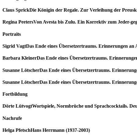
Claus Sprick
Die Königin der Regale. Zur Verleihung der Preusk
Regina Peeters
Von Avesta bis Zulu. Ein Korrektiv zum Jeder-ge
Portraits
Sigrid Vagt
Das Ende eines Übersetzertraums. Erinnerungen an 
Barbara Kleiner
Das Ende eines Übersetzertraums. Erinnerungen
Susanne Lötscher
Das Ende eines Übersetzertraums. Erinnerung
Susanne Lötscher
Das Ende eines Übersetzertraums. Erinnerung
Fortbildung
Dörte Lütvogt
Wortspiele, Normbrüche und Sprachcocktails. D
Nachrufe
Helga Pfetsch
Hans Herrmann (1937-2003)