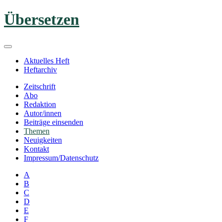
Zum
Übersetzen
Inhalt
springen
Aktuelles Heft
Heftarchiv
Zeitschrift
Abo
Redaktion
Autor/innen
Beiträge einsenden
Themen
Neuigkeiten
Kontakt
Impressum/Datenschutz
A
B
C
D
E
F