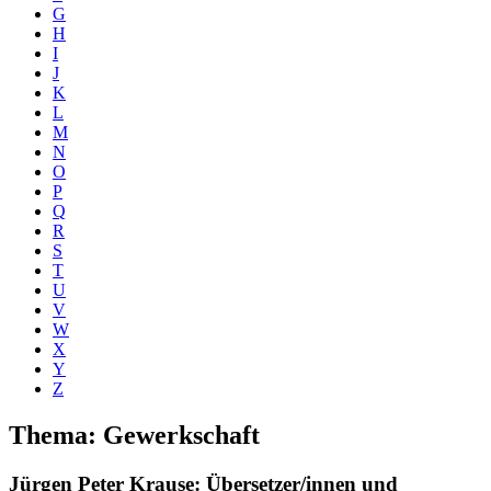
G
H
I
J
K
L
M
N
O
P
Q
R
S
T
U
V
W
X
Y
Z
Thema: Gewerkschaft
Jürgen Peter Krause
: Übersetzer/innen und